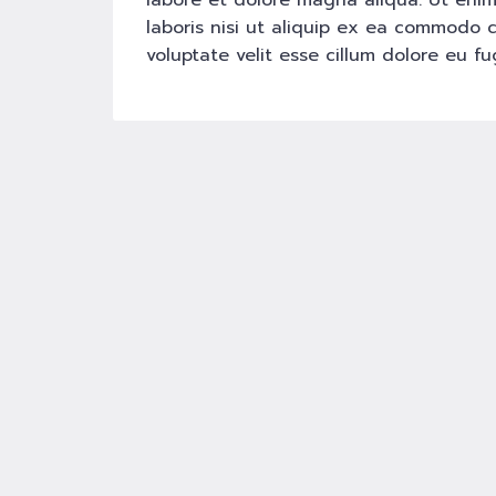
labore et dolore magna aliqua. Ut enim
laboris nisi ut aliquip ex ea commodo c
voluptate velit esse cillum dolore eu fug