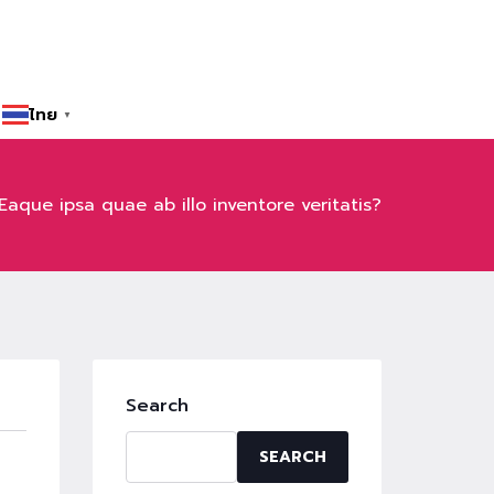
ไทย
▼
Eaque ipsa quae ab illo inventore veritatis?
Search
SEARCH