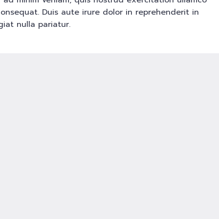
 ad minim veniam, quis nostrud exercitation ullamco
onsequat. Duis aute irure dolor in reprehenderit in
iat nulla pariatur.