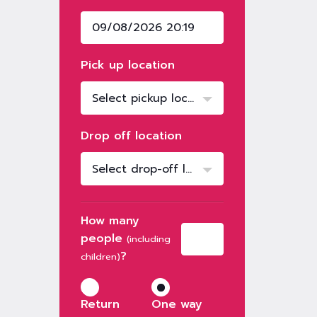
Pick up location
Select pickup location
Drop off location
Select drop-off location
How many
people
(including
?
children)
Return
One way